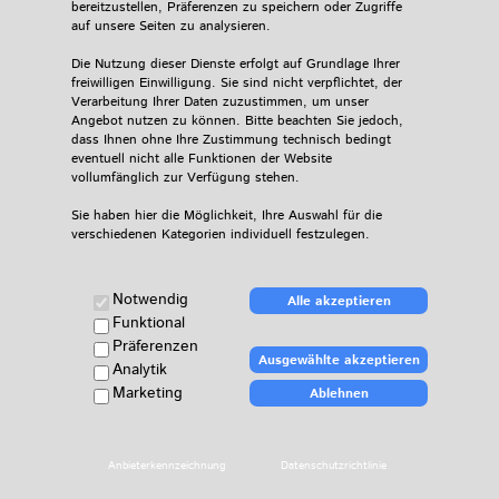
bereitzustellen, Präferenzen zu speichern oder Zugriffe
auf unsere Seiten zu analysieren.
Die Nutzung dieser Dienste erfolgt auf Grundlage Ihrer
freiwilligen Einwilligung. Sie sind nicht verpflichtet, der
Verarbeitung Ihrer Daten zuzustimmen, um unser
Kontaktformular
Angebot nutzen zu können. Bitte beachten Sie jedoch,
dass Ihnen ohne Ihre Zustimmung technisch bedingt
Anbieterkennzeichnung
eventuell nicht alle Funktionen der Website
vollumfänglich zur Verfügung stehen.
Datenschutzrichtlinie
Sie haben hier die Möglichkeit, Ihre Auswahl für die
verschiedenen Kategorien individuell festzulegen.
Fotografien und Webdesign: michael-droese.de
Hinweis für Minderjährige:
Sofern Sie unter 16 Jahre alt sind und Ihre Zustimmung
Notwendig
Alle akzeptieren
zu optionalen Diensten geben möchten, bitten wir Sie,
Funktional
Ihre Erziehungsberechtigten um Erlaubnis zu fragen.
Präferenzen
Ausgewählte akzeptieren
Beschreibungen der Cookie-Kategorien:
Analytik
Notwendig (Immer aktiv)
Marketing
Ablehnen
Diese Technologien sind erforderlich, damit wir Ihnen die
Grundfunktionen unserer Website zur Verfügung stellen
können. Ohne diese Dienste würde die Seite nicht wie
beabsichtigt funktionieren.
Anbieterkennzeichnung
Datenschutzrichtlinie
Funktional & Präferenzen